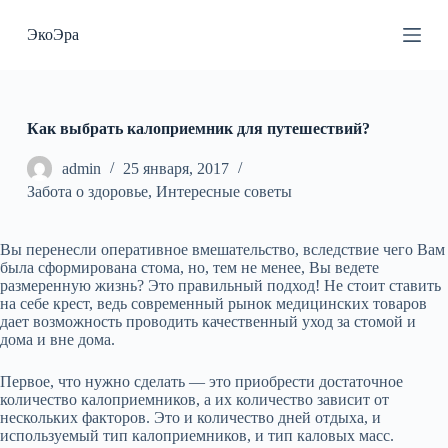
П
ЭкоЭра
е
р
е
й
т
и
Как выбрать калоприемник для путешествий?
к
с
admin
25 января, 2017
у
Забота о здоровье
,
Интересные советы
т
и
Вы перенесли оперативное вмешательство, вследствие чего Вам
была сформирована стома, но, тем не менее, Вы ведете
размеренную жизнь? Это правильный подход! Не стоит ставить
на себе крест, ведь современный рынок медицинских товаров
дает возможность проводить качественный уход за стомой и
дома и вне дома.
Первое, что нужно сделать — это приобрести достаточное
количество калоприемников, а их количество зависит от
нескольких факторов. Это и количество дней отдыха, и
используемый тип калоприемников, и тип каловых масс.