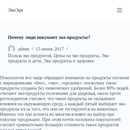
П
ЭкоЭра
е
р
е
й
т
и
Почему люди покупают эко-продукты?
к
с
admin
15 июня, 2017
у
Польза эко продуктов
,
Цены на эко продукты
,
Эко
т
продукты и дети
,
Эко продукты и здоровье
и
Покупатели все чаще обращают внимание на продукты питания
с маркировками «био», «эко», «органик», поскольку такие
продукты созданы без химических удобрений.
Более 80% людей
считают эко-продукты полезными для здоровья, около трети
респондентов считают, что такие продукты не оказывают
влияния на окружающую среду, а каждый пятый выбирает эко-
продукты из-за того, что они не тестируются на животных.
Именно эти три аспекта во многом влияют на выбор при
покупке продукции. При этом почти половина покупателей
считает сравнительно большую стоимость таких продуктов
вполне оправданной.