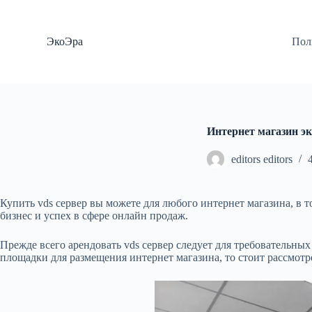
П
е
р
ЭкоЭра
Пол
е
й
т
и
к
с
у
Интернет магазин эк
т
и
editors editors
Купить vds сервер вы можете для любого интернет магазина, в 
бизнес и успех в сфере онлайн продаж.
Прежде всего арендовать vds сервер следует для требовательны
площадки для размещения интернет магазина, то стоит рассмотр