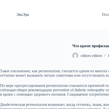
П
е
р
ЭкоЭра
Пол
е
й
т
и
к
с
у
Что кроме профилакт
т
и
editors editors
Такое отклонение, как ретинопатия, считается одним из многи
сетчатки может вызывать легкие симптомы или отсутствовать во
По мере прогрессирования ретинопатия становится причиной пол
соблюдая общие рекомендации prevention of diabetic retinopathy 
в крови с помощью здорового питания. Сокращение потребления 
Диабетическая ретинопатия возникает, когда сетчатка, ткань, 
повреждении сосудов нарушается кровоснабжение сетчатки. За э