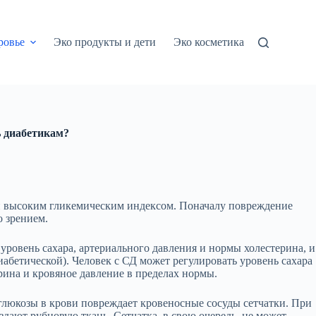
ровье
Эко продукты и дети
Эко косметика
ь диабетикам?
ки высоким гликемическим индексом. Поначалу повреждение
о зрением.
ровень сахара, артериального давления и нормы холестерина, и
абетической). Человек с СД может регулировать уровень сахара
рина и кровяное давление в пределах нормы.
 глюкозы в крови повреждает кровеносные сосуды сетчатки. При
здают рубцовую ткань. Сетчатка, в свою очередь, не может