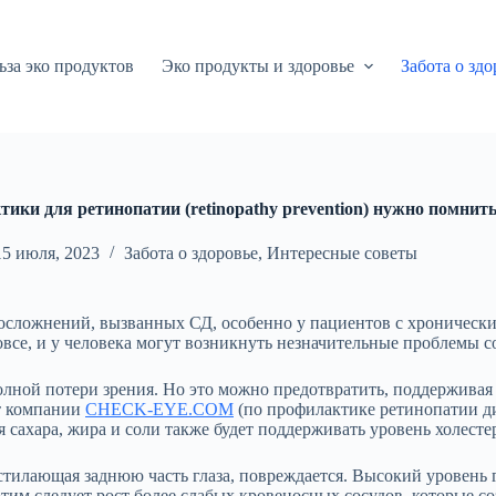
ьза эко продуктов
Эко продукты и здоровье
Забота о здо
ики для ретинопатии (retinopathy prevention) нужно помнит
15 июля, 2023
Забота о здоровье
,
Интересные советы
х осложнений, вызванных СД, особенно у пациентов с хроничес
все, и у человека могут возникнуть незначительные проблемы с
ной потери зрения. Но это можно предотвратить, поддерживая у
от компании
CHECK-EYE.COM
(по профилактике ретинопатии ди
сахара, жира и соли также будет поддерживать уровень холесте
выстилающая заднюю часть глаза, повреждается. Высокий уровень
тим следует рост более слабых кровеносных сосудов, которые со