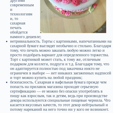
другими
современным
и
технологиям
и, то
сахарная
печать
обойдется
намного дешевле;
нетривиальность. Торты с картинками, напечатанными на
сахарной бумаге выглядят необычно и стильно. Благодаря
тому, что печать можно заказать любую можно легко и
просто подобрать вариант для определенного торжества.
Торт с картинкой может стать, к тому же, отличным
подарком для коллеги, подруги и т.д. Благодаря тому, что
он адаптируется полностью под заказчика никто не
ограничен в выборе — нет никаких заезженных надписей
и торт можно купить на любой праздник;
безопасность. Сахарная и вафельная бумага прежде чем
попасть на прилавок магазина проходят серьезную
сертификацию — ее можно без опаски употреблять в
пищу как взрослым, так и детям, ведь при производстве
декора используются специальные пищевые чернила. Что
касается вкусовых качеств, то этот декор нейтральный и
потому нареканий на него точно ни у кого не возникнет.