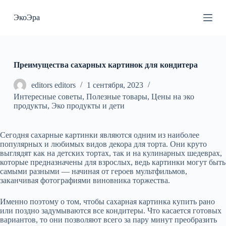
П
ЭкоЭра
е
р
е
й
т
и
Преимущества сахарных картинок для кондитера
к
с
editors editors
1 сентября, 2023
у
Интересные советы
,
Полезные товары
,
Цены на эко
т
продукты
,
Эко продукты и дети
и
Сегодня сахарные картинки являются одним из наиболее
популярных и любимых видов декора для торта. Они круто
выглядят как на детских тортах, так и на кулинарных шедеврах,
которые предназначены для взрослых, ведь картинки могут быть
самыми разными — начиная от героев мультфильмов,
заканчивая фотографиями виновника торжества.
Именно поэтому о том, чтобы сахарная картинка купить рано
или поздно задумываются все кондитеры. Что касается готовых
вариантов, то они позволяют всего за пару минут преобразить