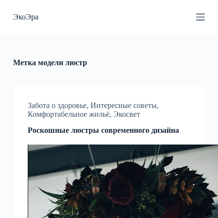
П
ЭкоЭра
е
р
е
й
т
и
Метка
модели люстр
к
с
у
т
и
Забота о здоровье
,
Интересные советы
,
Комфортабельное жильё
,
Экосвет
Роскошные люстры современного дизайна