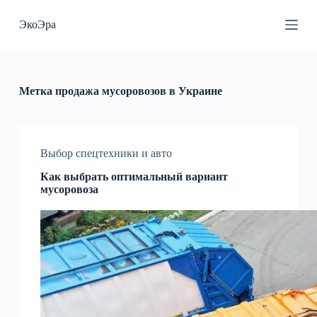
П
ЭкоЭра
е
р
е
й
т
и
Метка
продажа мусоровозов в Украине
к
с
у
т
и
Выбор спецтехники и авто
Как выбрать оптимальный вариант
мусоровоза