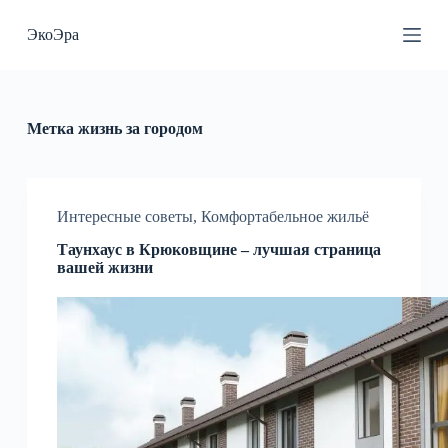
П
ЭкоЭра
е
р
е
й
т
и
Метка
жизнь за городом
к
с
у
т
и
Интересные советы
,
Комфортабельное жильё
Таунхаус в Крюковщине – лучшая страница
вашей жизни