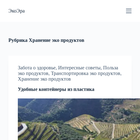
П
ЭкоЭра
е
р
е
й
т
и
Рубрика
Хранение эко продуктов
к
с
у
т
и
Забота о здоровье
,
Интересные советы
,
Польза
эко продуктов
,
Транспортировка эко продуктов
,
Хранение эко продуктов
Удобные контейнеры из пластика