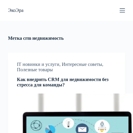
П
ЭкоЭра
е
р
е
й
т
и
Метка
crm недвижимость
к
с
у
т
и
IT новинки и услуги
,
Интересные советы
,
Полезные товары
Как внедрить CRM для недвижимости без
стресса для команды?