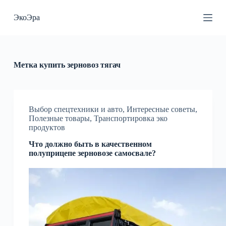
П
ЭкоЭра
е
р
е
й
т
и
Метка
купить зерновоз тягач
к
с
у
т
и
Выбор спецтехники и авто
,
Интересные советы
,
Полезные товары
,
Транспортировка эко
продуктов
Что должно быть в качественном
полуприцепе зерновозе самосвале?