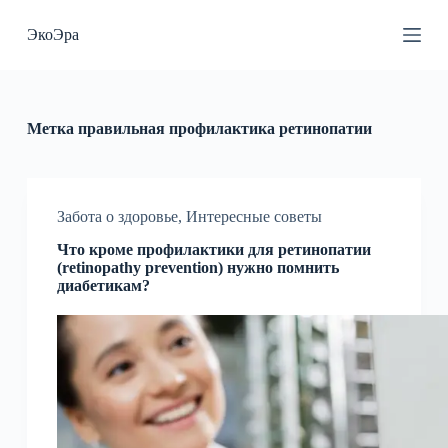
П
ЭкоЭра
е
р
е
й
т
и
Метка
правильная профилактика ретинопатии
к
с
у
т
и
Забота о здоровье
,
Интересные советы
Что кроме профилактики для ретинопатии
(retinopathy prevention) нужно помнить
диабетикам?