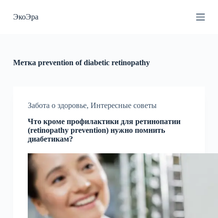
П
ЭкоЭра
е
р
е
й
т
и
Метка
prevention of diabetic retinopathy
к
с
у
т
и
Забота о здоровье
,
Интересные советы
Что кроме профилактики для ретинопатии
(retinopathy prevention) нужно помнить
диабетикам?