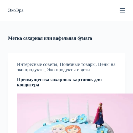
П
ЭкоЭра
е
р
е
й
т
и
Метка
сахарная или вафельная бумага
к
с
у
т
и
Интересные советы
,
Полезные товары
,
Цены на
эко продукты
,
Эко продукты и дети
Преимущества сахарных картинок для
кондитера