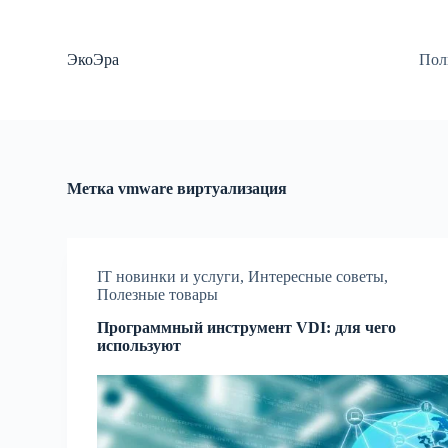
П
е
р
ЭкоЭра
Пол
е
й
т
и
к
с
у
Метка
vmware виртуализация
т
и
IT новинки и услуги
,
Интересные советы
,
Полезные товары
Программный инструмент VDI: для чего
используют