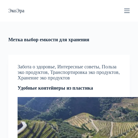
П
ЭкоЭра
е
р
е
й
т
и
Метка
выбор емкости для хранения
к
с
у
т
и
Забота о здоровье
,
Интересные советы
,
Польза
эко продуктов
,
Транспортировка эко продуктов
,
Хранение эко продуктов
Удобные контейнеры из пластика